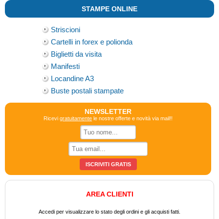
STAMPE ONLINE
Striscioni
Cartelli in forex e polionda
Biglietti da visita
Manifesti
Locandine A3
Buste postali stampate
NEWSLETTER
Ricevi
gratuitamente
le nostre offerte e novità via mail!!
AREA CLIENTI
Accedi per visualizzare lo stato degli ordini e gli acquisti fatti.