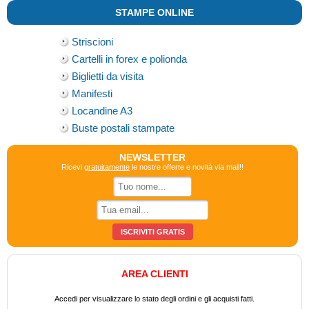
STAMPE ONLINE
Striscioni
Cartelli in forex e polionda
Biglietti da visita
Manifesti
Locandine A3
Buste postali stampate
NEWSLETTER
Ricevi
gratuitamente
le nostre offerte e novità via mail!!
AREA CLIENTI
Accedi per visualizzare lo stato degli ordini e gli acquisti fatti.