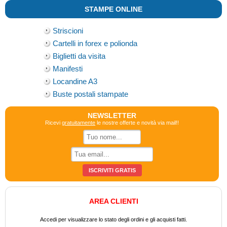
STAMPE ONLINE
Striscioni
Cartelli in forex e polionda
Biglietti da visita
Manifesti
Locandine A3
Buste postali stampate
NEWSLETTER
Ricevi
gratuitamente
le nostre offerte e novità via mail!!
AREA CLIENTI
Accedi per visualizzare lo stato degli ordini e gli acquisti fatti.