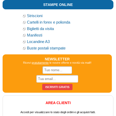
STAMPE ONLINE
Striscioni
Cartelli in forex e polionda
Biglietti da visita
Manifesti
Locandine A3
Buste postali stampate
NEWSLETTER
Ricevi
gratuitamente
le nostre offerte e novità via mail!!
AREA CLIENTI
Accedi per visualizzare lo stato degli ordini e gli acquisti fatti.