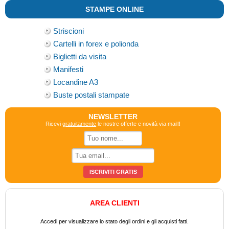
STAMPE ONLINE
Striscioni
Cartelli in forex e polionda
Biglietti da visita
Manifesti
Locandine A3
Buste postali stampate
NEWSLETTER
Ricevi
gratuitamente
le nostre offerte e novità via mail!!
AREA CLIENTI
Accedi per visualizzare lo stato degli ordini e gli acquisti fatti.